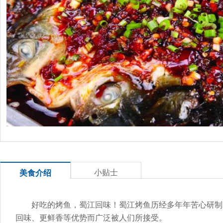
小贴士
美食介绍
好吃的烤鱼，蜀江回味！蜀江烤鱼历经多年年苦心研制
回味、更鲜香等优势而广泛被人们所接受。