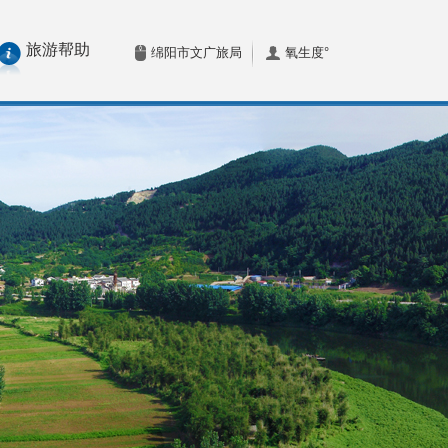
旅游帮助
绵阳市文广旅局
氧生度°