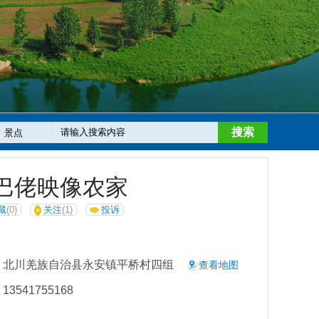
搜索
巴佬映像农家
藏
(0)
关注
(1)
投诉
：北川羌族自治县永安镇平桥村四组
查看地图
3541755168
：