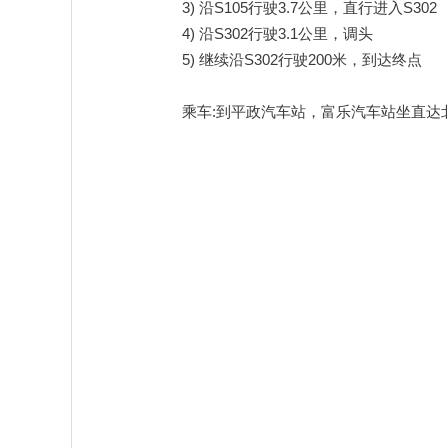
3) 沿S105行驶3.7公里，直行进入S302
4) 沿S302行驶3.1公里，调头
5) 继续沿S302行驶200米，到达终点
乘车:到平政汽车站，富乐汽车站坐直达