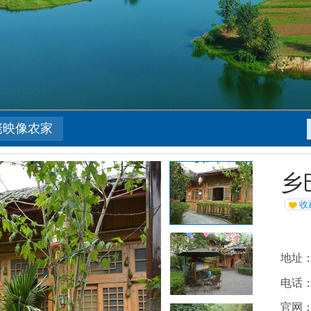
佬映像农家
乡
收
地址
电话：1
官网