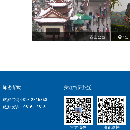
西山公园
北
旅游帮助
关注绵阳旅游
旅游咨询:0816-2315358
旅游投诉：0816-12318
官方微信
腾讯微博