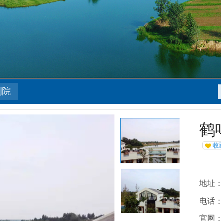
别院
鹤
收
地址
电话：1
官网