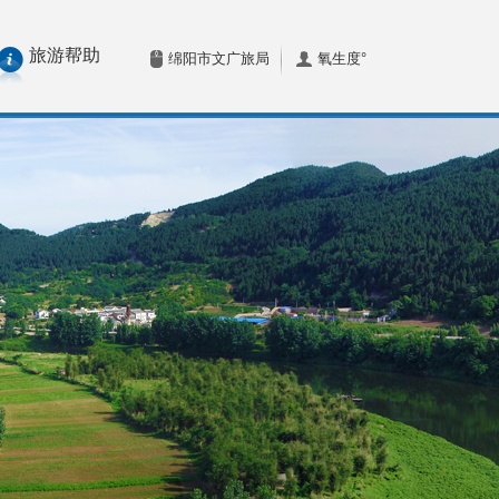
旅游帮助
绵阳市文广旅局
氧生度°