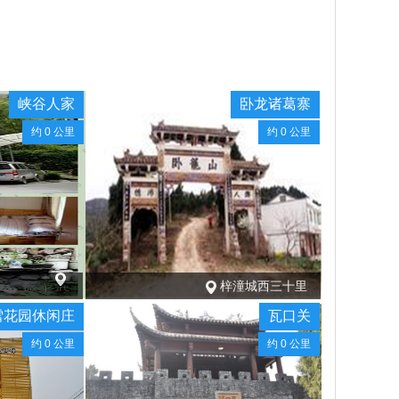
峡谷人家
卧龙诸葛寨
约 0 公里
约 0 公里
梓潼城西三十里
雪花园休闲庄
瓦口关
约 0 公里
约 0 公里