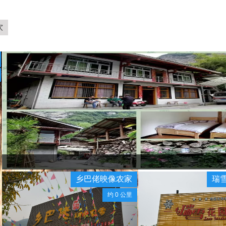
饮
乡巴佬映像农家
瑞
约 0 公里