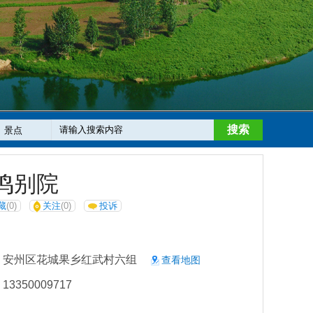
搜索
鸣别院
藏
(0)
关注
(0)
投诉
：安州区花城果乡红武村六组
查看地图
3350009717
：