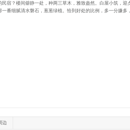
的民宿？楼间僻静一处，种两三草木，雅致盎然。白屋小筑，迎
得一番细腻清水磐石，葱葱绿植。恰到好处的比例，多一分嫌多
周边