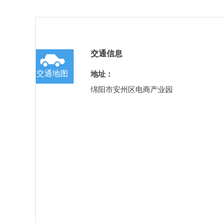
交通信息
交通地图
地址：
绵阳市安州区电商产业园