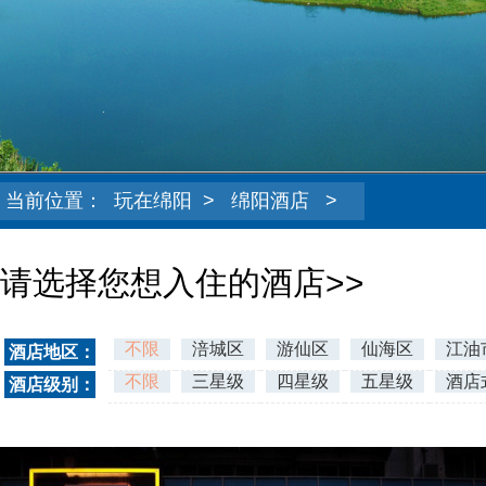
当前位置：
玩在绵阳
>
绵阳酒店
>
请选择您想入住的酒店>>
不限
涪城区
游仙区
仙海区
江油
酒店地区：
平武县
不限
三星级
四星级
五星级
酒店
酒店级别：
二星级