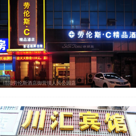
绵阳劳伦斯酒店御营坝人民公园店