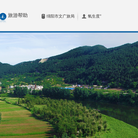
旅游帮助
绵阳市文广旅局
氧生度°