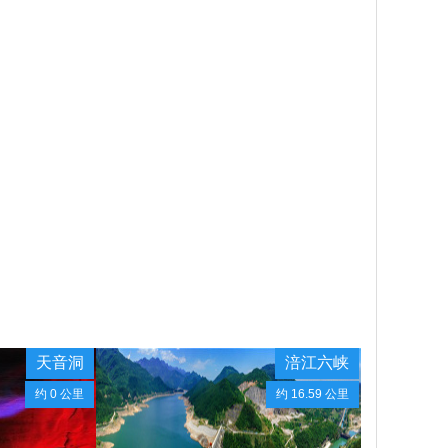
天音洞
涪江六峡
约 0 公里
约 16.59 公里