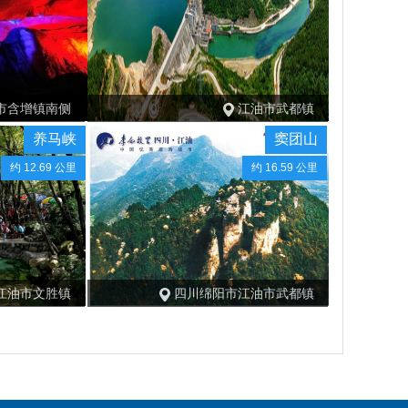
市含增镇南侧
江油市武都镇
养马峡
窦团山
约 12.69 公里
约 16.59 公里
江油市文胜镇
四川绵阳市江油市武都镇