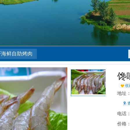
轩海鲜自助烤肉
馋
收
地址：
电话：0
价格：