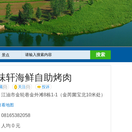
搜索
味轩海鲜自助烤肉
藏
(0)
关注
(0)
投诉
江油市金轮巷金外滩8栋1-1（金芮菌宝北10米处）
查看地图
8165382058
人均 0 元