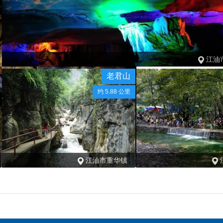
江油
老君山
约 5.88 公里
江油市重华镇