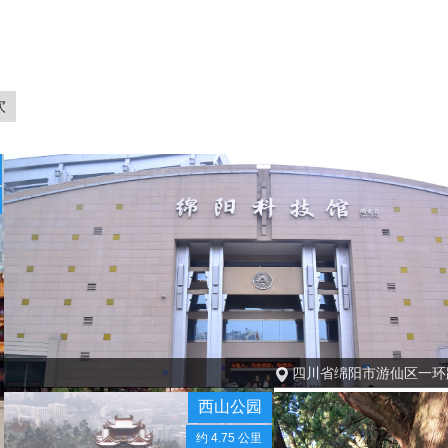
饮
四川省绵阳市游仙区一环路
西山公园
约 4.75 公里