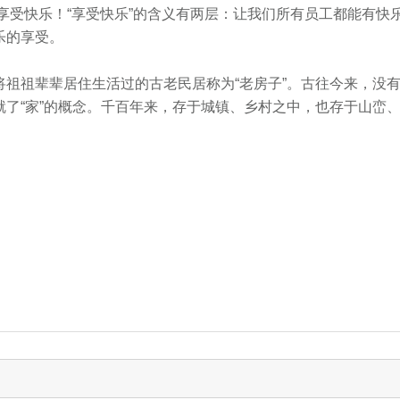
享受快乐！“享受快乐”的含义有两层：让我们所有员工都能有快
乐的享受。
将祖祖辈辈居住生活过的古老民居称为“老房子”。古往今来，没
就了“家”的概念。千百年来，存于城镇、乡村之中，也存于山峦