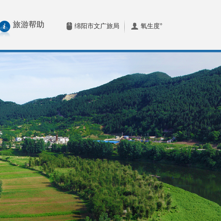
旅游帮助
绵阳市文广旅局
氧生度°