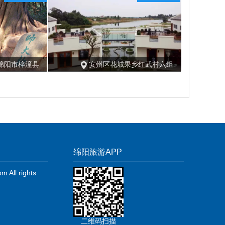
绵阳市梓潼县
安州区花城果乡红武村六组
绵阳旅游APP
 All rights
二维码扫描