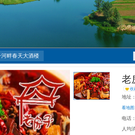
子河畔春天大酒楼
老
收
地址：
看地图
电话：0
人均消