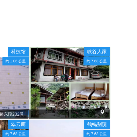
科技馆
峡谷人家
约 1.06 公里
约 7.68 公里
东段232号
翠云廊
鹤鸣别院
约 7.68 公里
约 7.68 公里