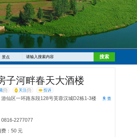
搜索
房子河畔春天大酒楼
藏
(0)
关注
(0)
投诉
游仙区一环路东段128号芙蓉汉城D2栋1-3楼
查
816-2277077
费：50 元