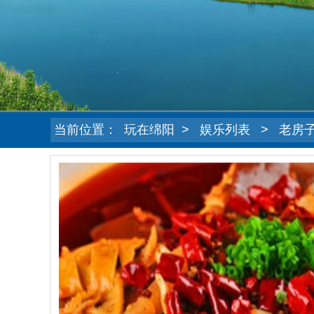
当前位置：
玩在绵阳
>
娱乐列表
>
老房