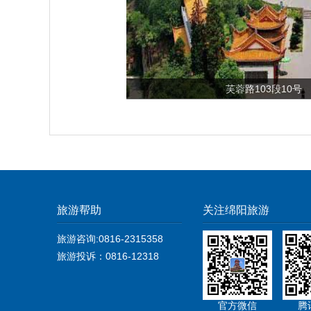
芙蓉路103段10号
旅游帮助
关注绵阳旅游
旅游咨询:0816-2315358
旅游投诉：0816-12318
官方微信
腾